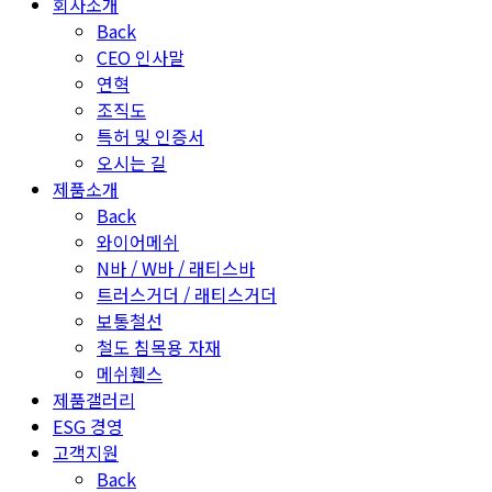
회사소개
Back
CEO 인사말
연혁
조직도
특허 및 인증서
오시는 길
제품소개
Back
와이어메쉬
N바 / W바 / 래티스바
트러스거더 / 래티스거더
보통철선
철도 침목용 자재
메쉬휀스
제품갤러리
ESG 경영
고객지원
Back