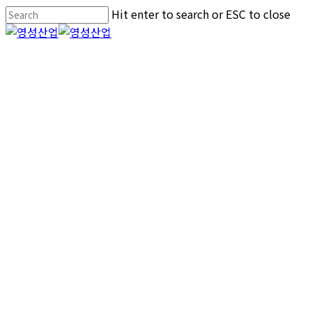
Skip
Hit enter to search or ESC to close
to
Close
main
Search
Menu
content
Gallery
와이어메쉬
2024년 03월 19일